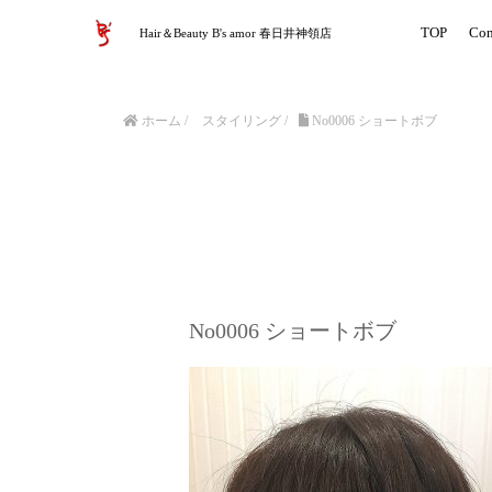
TOP
Con
Hair＆Beauty B's amor 春日井神領店
ホーム
/
スタイリング
/
No0006 ショートボブ
No0006 ショートボブ