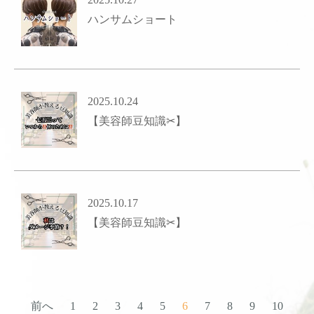
ハンサムショート
2025.10.24
【美容師豆知識✂︎】
2025.10.17
【美容師豆知識✂︎】
前へ
1
2
3
4
5
6
7
8
9
10